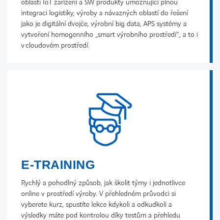
oblasti IoT zařízení a SW produkty umožňující plnou
integraci logistiky, výroby a návazných oblastí do řešení
jako je digitální dvojče, výrobní big data, APS systémy a
vytvoření homogenního „smart výrobního prostředí“, a to i
v cloudovém prostředí.
E-TRAINING
Rychlý a pohodlný způsob, jak školit týmy i jednotlivce
online v prostředí výroby. V přehledném průvodci si
vyberete kurz, spustíte lekce kdykoli a odkudkoli a
výsledky máte pod kontrolou díky testům a přehledu