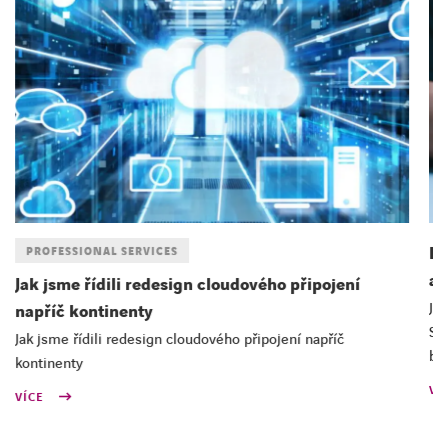
Di
PROFESSIONAL SERVICES
au
Jak jsme řídili redesign cloudového připojení
Ja
napříč kontinenty
Si
Jak jsme řídili redesign cloudového připojení napříč
be
kontinenty
VÍ
VÍCE