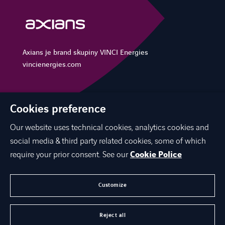
Axians je brand skupiny VINCI Energies
vincienergies.com
Cookies preference
NAŠE ŘEŠENÍ
KARIÉRA
Our website uses technical cookies, analytics cookies and
social media & third party related cookies, some of which
KONTAKTUJTE NÁS
require your prior consent. See our
Cookie Police
O NÁS
Customize
©
Axians 2026
Reject all
Ochrana osobních údajů
Cookies