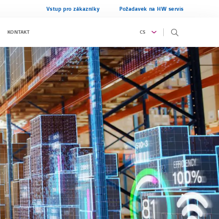
Vstup pro zákazníky
Požadavek na HW servis
CS
KONTAKT