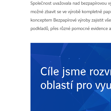
Společnost uvažovala nad bezpapírovou výr
možné zbavit se ve výrobě kompletně papírů
konceptem Bezpapírové výroby zajistit vš
podkladů, přes různé pomocné evidence až 
Cíle jsme rozvr
oblastí pro vy