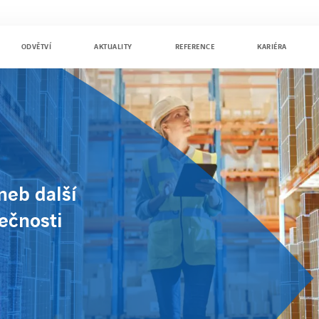
ODVĚTVÍ
AKTUALITY
REFERENCE
KARIÉRA
neb další
ečnosti