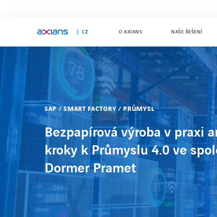
CZ
O AXIANS
NAŠE ŘEŠENÍ
Search
keywords
:
SAP / SMART FACTORY / PRŮMYSL
Bezpapírová výroba v praxi a
kroky k Průmyslu 4.0 ve spol
Dormer Pramet