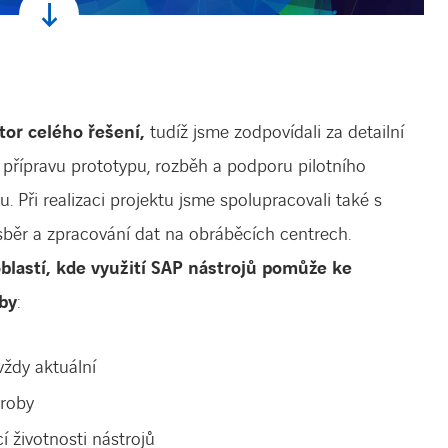
or celého řešení,
tudíž jsme zodpovídali za detailní
 i přípravu prototypu, rozběh a podporu pilotního
 Při realizaci projektu jsme spolupracovali také s
běr a zpracování dat na obráběcích centrech.
oblastí, kde využití SAP nástrojů pomůže ke
by
:
ždy aktuální
ýroby
í životnosti nástrojů