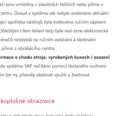
nači jsou umístěny v zásobních skříních nebo přímo v
entru. Dosud v systému ale nebylo evidováno aktuální
vající spotřeba nástrojů byla evidována ručním zápisem
Důležitým cílem řešení tedy byla real-time elektronická
pínačů nezávislá na ručním zadávání a sledování
né přímo z obráběcího centra.
formace o chodu stroje, vyrobených kusech i osazení
 do systému SAP načítáno pomocí dodaného rozhraní
m lze mj. přesněji sledovat využití a životnost
elkoplošné obrazovce