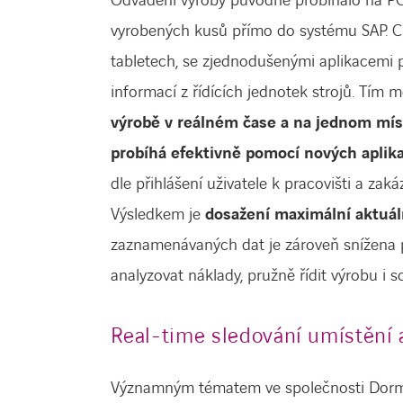
Odvádění výroby původně probíhalo na PC –
vyrobených kusů přímo do systému SAP. C
tabletech, se zjednodušenými aplikacemi 
informací z řídících jednotek strojů. Tím 
výrobě v reálném čase a na jednom mís
probíhá efektivně pomocí nových aplika
dle přihlášení uživatele k pracovišti a zaká
Výsledkem je
dosažení maximální aktuál
zaznamenávaných dat je zároveň snížena p
analyzovat náklady, pružně řídit výrobu i s
Real-time sledování umístění a
Významným tématem ve společnosti Dormer