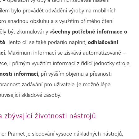
 operátoři výroby a technici zadávali hlášení
ílem bylo provádět odvádění výroby na mobilních
pro snadnou obsluhu a s využitím přímého čtení
měly být zkumulovány v
šechny potřebné informace o
tě
. Tento cíl se také podařilo naplnit,
odhlašování
cí
. Maximum informací se získává automatizovaně –
zce, i přímým využitím informací z řídící jednotky stroje.
nosti informací
, při vyšším objemu a přesnosti
racnost zadávání pro uživatele. Je možné lépe
ouvisející skladové zásoby.
 zbývající životnosti nástrojů
 Pramet je sledování vysoce nákladných nástrojů,