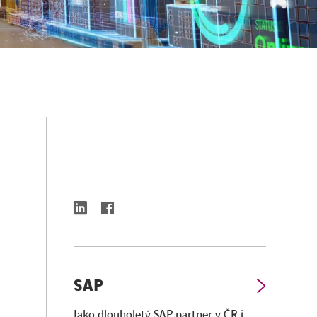
linkedin
facebook
SAP
Jako dlouholetý SAP partner v ČR i