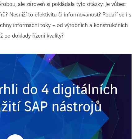
obou, ale zároveň si pokládala tyto otázky: Je vůbec
? Nesníží to efektivitu či informovanost? Podaří se i s
echny informační toky – od výrobních a konstrukčních
po doklady řízení kvality?
hli do 4 digitálních
užití SAP nástrojů