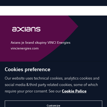
Axians je brand skupiny VINCI Energies
vincienergies.com
Cookies preference
NAŠE ŘEŠENÍ
Our website uses technical cookies, analytics cookies and
KARIÉRA
social media & third party related cookies, some of which
KONTAKTUJTE NÁS
require your prior consent. See our
Cookie Police
O NÁS
Customize