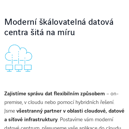
KONTAKT
Moderní škálovatelná datová
centra šitá na míru
Vstup pro zákazníky
Požadavek na HW servis
Zajistíme správu dat flexibilním způsobem
– on-
premise, v cloudu nebo pomocí hybridních řešení.
Jsme
všestranný partner v oblasti cloudové, datové
a síťové infrastruktury
. Postavíme vám moderní
datové centrum, přesuneme vaše aplikace do cloudu,