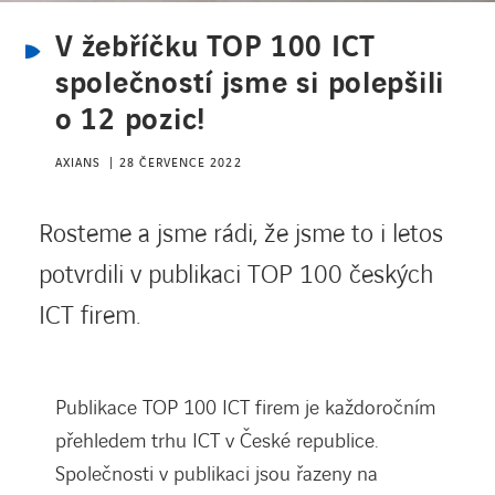
V žebříčku TOP 100 ICT
KONTAKT
společností jsme si polepšili
o 12 pozic!
Vstup pro zákazníky
AXIANS
28 ČERVENCE 2022
Rosteme a jsme rádi, že jsme to i letos
Požadavek na HW servis
potvrdili v publikaci TOP 100 českých
ICT firem.
Publikace TOP 100 ICT firem je každoročním
přehledem trhu ICT v České republice.
Společnosti v publikaci jsou řazeny na