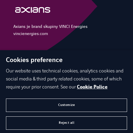
Axians je brand skupiny VINCI Energies
vincienergies.com
Cookies preference
NAŠE ŘEŠENÍ
Our website uses technical cookies, analytics cookies and
KARIÉRA
social media & third party related cookies, some of which
KONTAKTUJTE NÁS
require your prior consent. See our
Cookie Police
O NÁS
Customize
©
Axians 2026
Reject all
Ochrana osobních údajů
Cookies
Whistleblowing