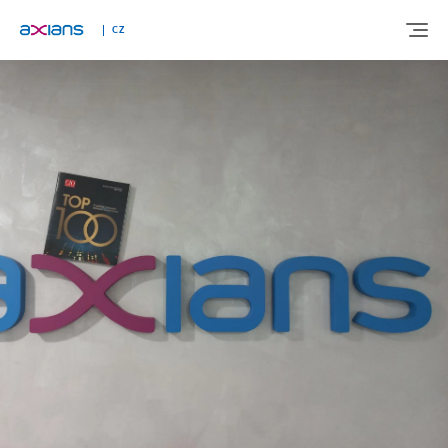
CZ
O AXIANS
NAŠE ŘEŠENÍ
ODVĚTVÍ
AKTUALITY
REFERENCE
KARIÉRA