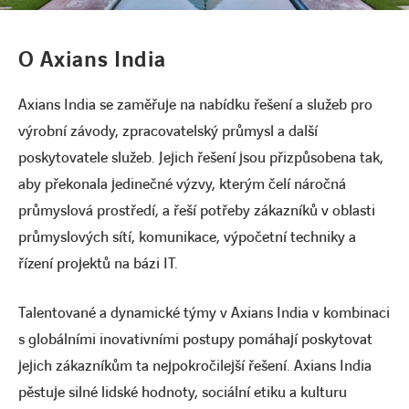
KONTAKT
O Axians India
Axians India se zaměřuje na nabídku řešení a služeb pro
výrobní závody, zpracovatelský průmysl a další
Vstup pro zákazníky
poskytovatele služeb. Jejich řešení jsou přizpůsobena tak,
aby překonala jedinečné výzvy, kterým čelí náročná
Požadavek na HW servis
průmyslová prostředí, a řeší potřeby zákazníků v oblasti
průmyslových sítí, komunikace, výpočetní techniky a
řízení projektů na bázi IT.
Talentované a dynamické týmy v Axians India v kombinaci
s globálními inovativními postupy pomáhají poskytovat
jejich zákazníkům ta nejpokročilejší řešení. Axians India
pěstuje silné lidské hodnoty, sociální etiku a kulturu