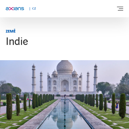
CZ
ZEMĚ
Indie
O AXIANS
NAŠE ŘEŠENÍ
ODVĚTVÍ
AKTUALITY
REFERENCE
KARIÉRA