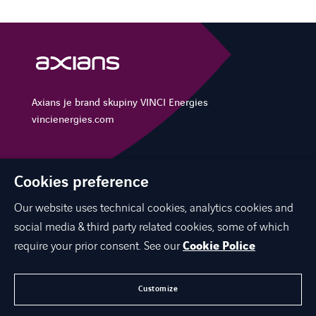
Axians je brand skupiny VINCI Energies
vincienergies.com
Cookies preference
NAŠE ŘEŠENÍ
KARIÉRA
Our website uses technical cookies, analytics cookies and
social media & third party related cookies, some of which
KONTAKTUJTE NÁS
require your prior consent. See our
Cookie Police
O NÁS
Customize